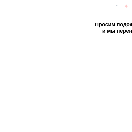
Просим подож
и мы перен